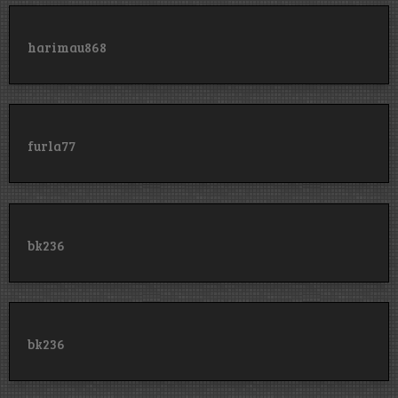
harimau868
furla77
bk236
bk236