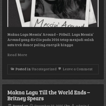
Makna Lagu Messin’ Around – Pitbull. Lagu Messin’
Around yang dirilis pada 2016 tetap menjadi salah
satu trek dance paling energik hingga
Read More
on
Posted in
Uncategorized
Leave a Comment
Makna
Lagu
Messin’
Around
–
Makna Lagu Till the World Ends –
Pitbull
Britney Spears
Posted on
December 23, 2025
/
by
admin
/