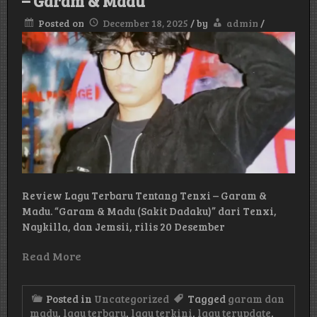
– Garam & Madu
Posted on
December 18, 2025
/
by
admin
/
Review Lagu Terbaru Tentang Tenxi – Garam &
Madu. “Garam & Madu (Sakit Dadaku)” dari Tenxi,
Naykilla, dan Jemsii, rilis 20 Desember
Read More
Posted in
Uncategorized
Tagged
garam dan
madu
,
lagu terbaru
,
lagu terkini
,
lagu terupdate
,