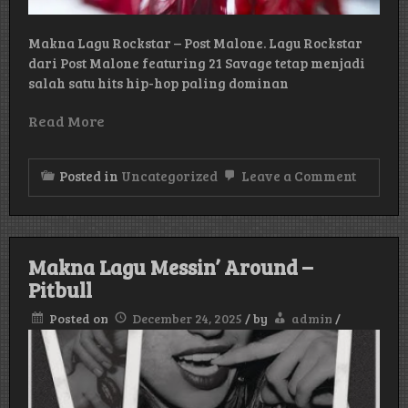
Makna Lagu Rockstar – Post Malone. Lagu Rockstar
dari Post Malone featuring 21 Savage tetap menjadi
salah satu hits hip-hop paling dominan
Read More
on
Posted in
Uncategorized
Leave a Comment
Makna
Lagu
Rocksta
–
Post
Makna Lagu Messin’ Around –
Malone
Pitbull
Posted on
December 24, 2025
/
by
admin
/