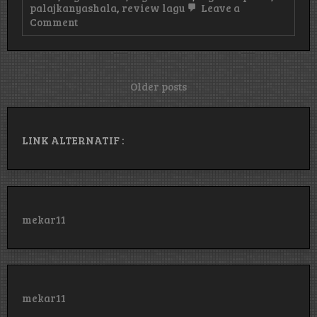
palajkanyashala
,
review lagu
Leave a
on
Comment
Review
Lagu
Terbaru
Tentang
Tenxi
Posts
Older posts
–
navigation
Garam
&
Madu
LINK ALTERNATIF :
mekar11
mekar11