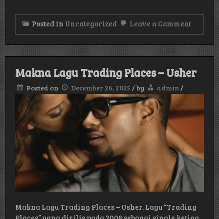
on
Posted in
Uncategorized
Leave a Comment
Makna
Lagu
Shoo-
Bee-
Doo
Makna Lagu Trading Places – Usher
–
Madon
Posted on
December 26, 2025
/
by
admin
/
Makna Lagu Trading Places – Usher. Lagu “Trading
Places” yang dirilis pada 2008 sebagai single ketiga