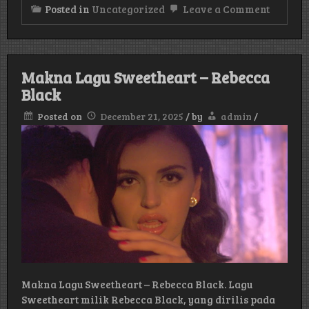
on
Posted in
Uncategorized
Leave a Comment
Makna
Lagu
Music
–
Madon
Makna Lagu Sweetheart – Rebecca
Black
Posted on
December 21, 2025
/
by
admin
/
Makna Lagu Sweetheart – Rebecca Black. Lagu
Sweetheart milik Rebecca Black, yang dirilis pada