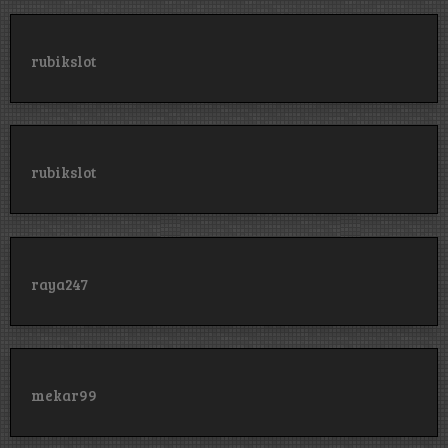
rubikslot
rubikslot
raya247
mekar99