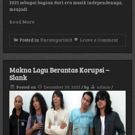
2021 sebagai bagian dari era musik independennya,
menjadi
Read More
on
Posted in
Uncategorized
Leave a Comment
Makna
Lagu
Sweeth
–
Rebecc
Makna Lagu Berantas Korupsi –
Black
Slank
Posted on
December 20, 2025
/
by
admin
/