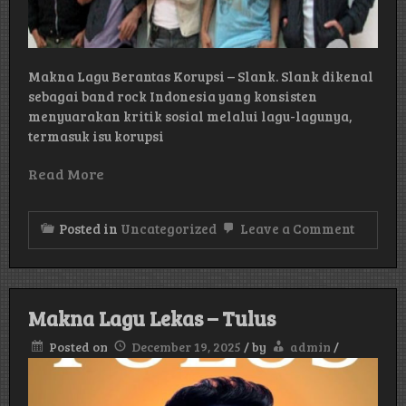
Makna Lagu Berantas Korupsi – Slank. Slank dikenal
sebagai band rock Indonesia yang konsisten
menyuarakan kritik sosial melalui lagu-lagunya,
termasuk isu korupsi
Read More
on
Posted in
Uncategorized
Leave a Comment
Makna
Lagu
Beranta
Korupsi
–
Makna Lagu Lekas – Tulus
Slank
Posted on
December 19, 2025
/
by
admin
/