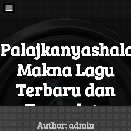
Skip
to
content
Palajkanyashal
Makna Lagu
Terbaru dan
Terupdate
Setiap Hari
Author:
admin