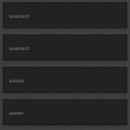
hantam11
hantam11
sido247
sastoto