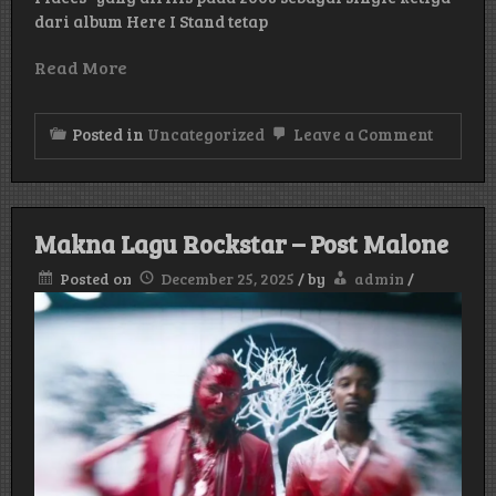
dari album Here I Stand tetap
Read More
on
Posted in
Uncategorized
Leave a Comment
Makna
Lagu
Tradin
Places
–
Makna Lagu Rockstar – Post Malone
Usher
Posted on
December 25, 2025
/
by
admin
/