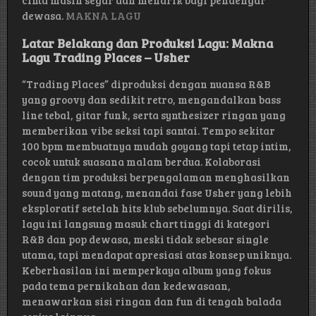
cinta masih segar dan menarik bagi pendengar
dewasa.
MAKNA LAGU
Latar Belakang dan Produksi Lagu: Makna
Lagu Trading Places – Usher
“Trading Places” diproduksi dengan nuansa R&B
yang groovy dan sedikit retro, mengandalkan bass
line tebal, gitar funk, serta synthesizer ringan yang
memberikan vibe seksi tapi santai. Tempo sekitar
100 bpm membuatnya mudah goyang tapi tetap intim,
cocok untuk suasana malam berdua. Kolaborasi
dengan tim produksi berpengalaman menghasilkan
sound yang matang, menandai fase Usher yang lebih
eksploratif setelah hits klub sebelumnya. Saat dirilis,
lagu ini langsung masuk chart tinggi di kategori
R&B dan pop dewasa, meski tidak sebesar single
utama, tapi mendapat apresiasi atas konsep uniknya.
Keberhasilan ini memperkaya album yang fokus
pada tema pernikahan dan kedewasaan,
menawarkan sisi ringan dan fun di tengah balada