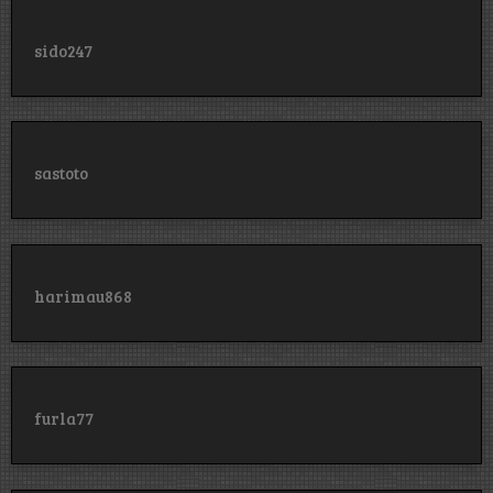
sido247
sastoto
harimau868
furla77