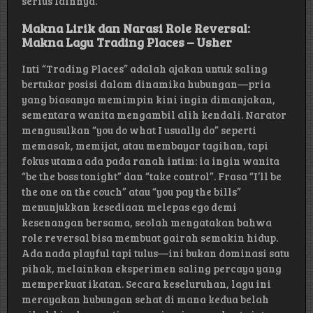
serius lainnya.
Makna Lirik dan Narasi Role Reversal:
Makna Lagu Trading Places – Usher
Inti “Trading Places” adalah ajakan untuk saling
bertukar posisi dalam dinamika hubungan—pria
yang biasanya memimpin kini ingin dimanjakan,
sementara wanita mengambil alih kendali. Narator
mengusulkan “you do what I usually do” seperti
memasak, memijat, atau membayar tagihan, tapi
fokus utama ada pada ranah intim: ia ingin wanita
“be the boss tonight” dan “take control”. Frasa “I’ll be
the one on the couch” atau “you pay the bills”
menunjukkan kesediaan melepas ego demi
kesenangan bersama, seolah mengatakan bahwa
role reversal bisa membuat gairah semakin hidup.
Ada nada playful tapi tulus—ini bukan dominasi satu
pihak, melainkan eksperimen saling percaya yang
memperkuat ikatan. Secara keseluruhan, lagu ini
merayakan hubungan sehat di mana kedua belah