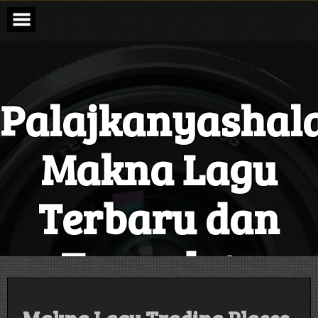
Skip
to
content
Palajkanyashal
Makna Lagu
Terbaru dan
Terupdate
Setiap Hari