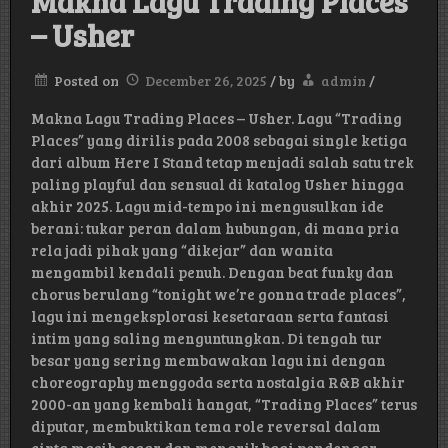
Makna Lagu Trading Places
– Usher
Posted on
December 26, 2025
/
by
admin
/
Makna Lagu Trading Places – Usher. Lagu “Trading
Places” yang dirilis pada 2008 sebagai single ketiga
dari album Here I Stand tetap menjadi salah satu trek
paling playful dan sensual di katalog Usher hingga
akhir 2025. Lagu mid-tempo ini mengusulkan ide
berani: tukar peran dalam hubungan, di mana pria
rela jadi pihak yang “dikejar” dan wanita
mengambil kendali penuh. Dengan beat funky dan
chorus berulang “tonight we’re gonna trade places”,
lagu ini mengeksplorasi kesetaraan serta fantasi
intim yang saling menguntungkan. Di tengah tur
besar yang sering membawakan lagu ini dengan
choreography menggoda serta nostalgia R&B akhir
2000-an yang kembali hangat, “Trading Places” terus
diputar, membuktikan tema role reversal dalam