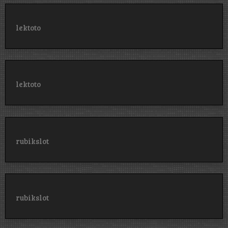
lektoto
lektoto
rubikslot
rubikslot