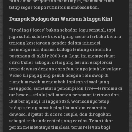
pihak bisa bergantian memimpin, membuat cinta
tetap segar tanpa rutinitas membosankan.
Dampak Budaya dan Warisan hingga Kini
“Trading Places” bukan sekadar lagu sensual, tapi
juga salah satu trek awal yang secara terbuka bicara
tentang kesetaraan gender dalam intimasi,
memengaruhi diskusi budaya tentang dinamika
pasangan di akhir 2000-an. Lagu ini memperkuat
citra Usher sebagai artis yang berani eksplorasi
tema dewasa dengan cara fun, tanpa jatuh ke vulgar.
Video klipnya yang penuh adegan role swap di
rumah mewah menambah lapisan visual yang
menggoda, sementara penampilan live—terutama di
tur besar—selalu jadi momen penonton tertawa dan
ikut bernyanyi. Hingga 2025, warisannya tetap
hidup: sering masuk playlist malam romantis
dewasa, diputar di acara couple, dan dirayakan
sebagai trek underrated yang cerdas. Tema tukar
peran membuatnya timeless, terus relevan bagi