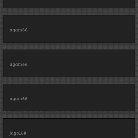
agam66
agam66
agam66
jago168