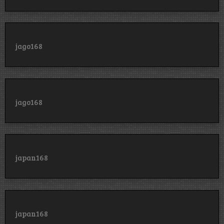
jago168
jago168
japan168
japan168