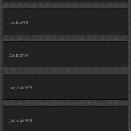
mekar99
mekar99
pondok969
pondok969