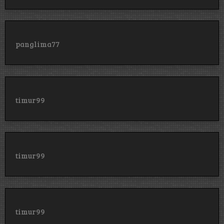
panglima77
timur99
timur99
timur99