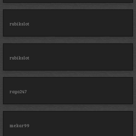
rubikslot
rubikslot
raya247
mekar99