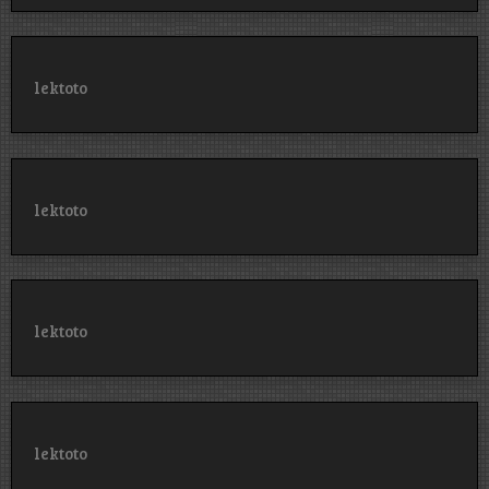
lektoto
lektoto
lektoto
lektoto