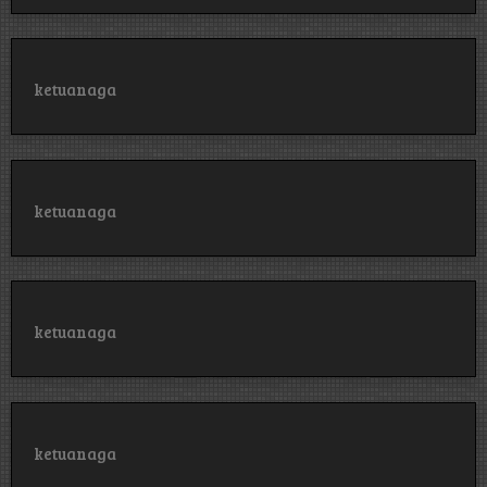
ketuanaga
ketuanaga
ketuanaga
ketuanaga