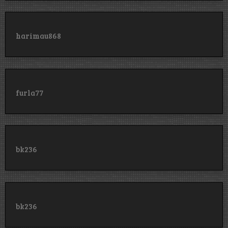
harimau868
furla77
bk236
bk236