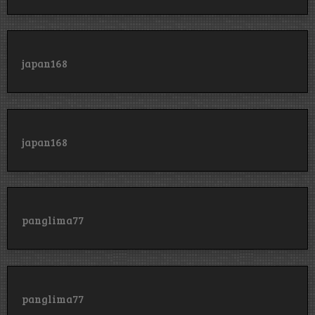
japan168
japan168
panglima77
panglima77