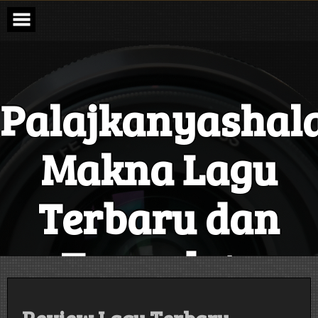
Skip
to
content
Palajkanyashal
Makna Lagu
Terbaru dan
Terupdate
Setiap Hari