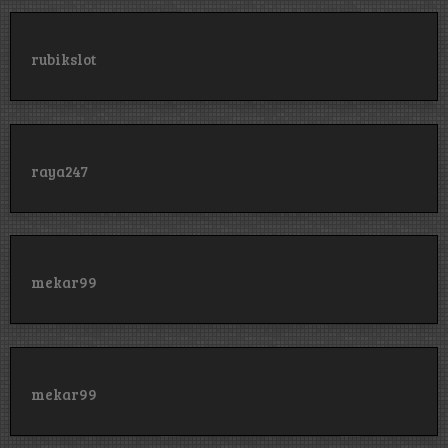
rubikslot
raya247
mekar99
mekar99