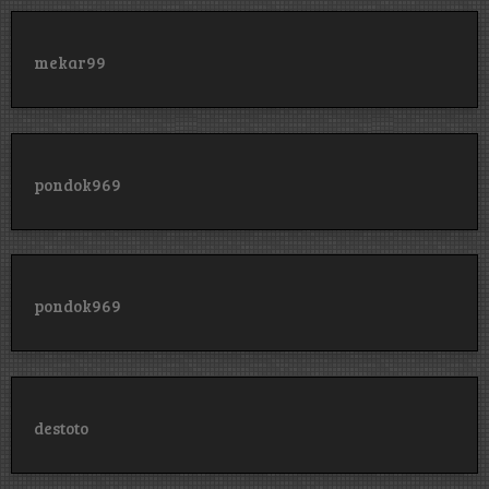
mekar99
pondok969
pondok969
destoto