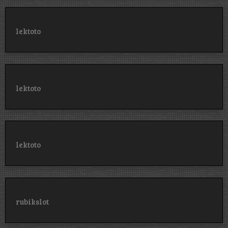
lektoto
lektoto
lektoto
rubikslot