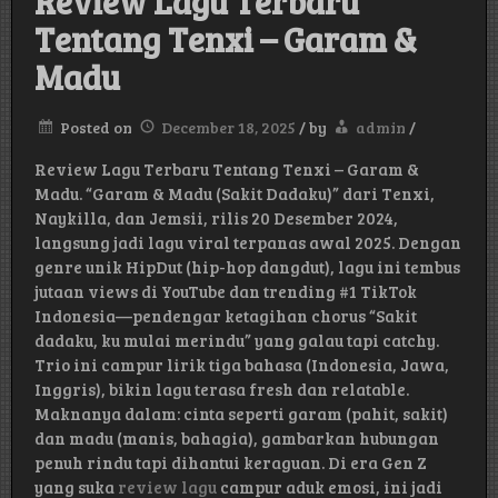
Review Lagu Terbaru
Tentang Tenxi – Garam &
Madu
Posted on
December 18, 2025
/
by
admin
/
Review Lagu Terbaru Tentang Tenxi – Garam &
Madu. “Garam & Madu (Sakit Dadaku)” dari Tenxi,
Naykilla, dan Jemsii, rilis 20 Desember 2024,
langsung jadi lagu viral terpanas awal 2025. Dengan
genre unik HipDut (hip-hop dangdut), lagu ini tembus
jutaan views di YouTube dan trending #1 TikTok
Indonesia—pendengar ketagihan chorus “Sakit
dadaku, ku mulai merindu” yang galau tapi catchy.
Trio ini campur lirik tiga bahasa (Indonesia, Jawa,
Inggris), bikin lagu terasa fresh dan relatable.
Maknanya dalam: cinta seperti garam (pahit, sakit)
dan madu (manis, bahagia), gambarkan hubungan
penuh rindu tapi dihantui keraguan. Di era Gen Z
yang suka
review lagu
campur aduk emosi, ini jadi