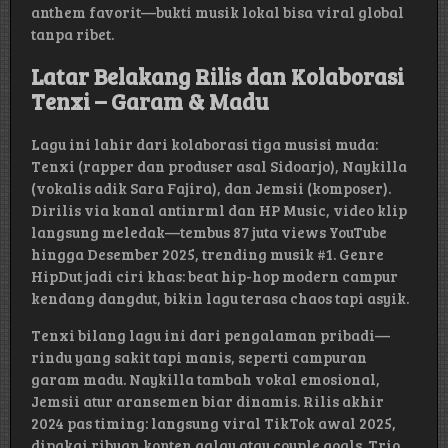
anthem favorit—bukti musik lokal bisa viral global
tanpa ribet.
Latar Belakang Rilis dan Kolaborasi
Tenxi – Garam & Madu
Lagu ini lahir dari kolaborasi tiga musisi muda:
Tenxi (rapper dan produser asal Sidoarjo), Naykilla
(vokalis adik Sara Fajira), dan Jemsii (komposer).
Dirilis via kanal antinrml dan HP Music, video klip
langsung meledak—tembus 87 juta views YouTube
hingga Desember 2025, trending musik #1. Genre
HipDut jadi ciri khas: beat hip-hop modern campur
kendang dangdut, bikin lagu terasa chaos tapi asyik.
Tenxi bilang lagu ini dari pengalaman pribadi—
rindu yang sakit tapi manis, seperti campuran
garam madu. Naykilla tambah vokal emosional,
Jemsii atur aransemen biar dinamis. Rilis akhir
2024 pas timing: langsung viral TikTok awal 2025,
dipakai ribuan konten galau atau couple goals. Trio