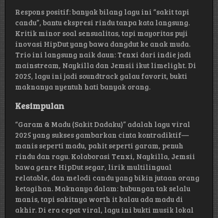
Respons positif: banyak bilang lagu ini “sakit tapi
candu”, bantu ekspresi rindu tanpa kata langsung.
Kritik minor soal sensualitas, tapi mayoritas puji
inovasi HipDut yang bawa dangdut ke anak muda.
Trio ini langsung naik daun: Tenxi dari indie jadi
mainstream, Naykilla dan Jemsii ikut limelight. Di
2025, lagu ini jadi soundtrack galau favorit, bukti
maknanya nyentuh hati banyak orang.
Kesimpulan
“Garam & Madu (Sakit Dadaku)” adalah lagu viral
2025 yang sukses gambarkan cinta kontradiktif—
manis seperti madu, pahit seperti garam, penuh
rindu dan ragu. Kolaborasi Tenxi, Naykilla, Jemsii
bawa genre HipDut segar, lirik multilingual
relatable, dan melodi candu yang bikin jutaan orang
ketagihan. Maknanya dalam: hubungan tak selalu
manis, tapi sakitnya worth it kalau ada madu di
akhir. Di era cepat viral, lagu ini bukti musik lokal