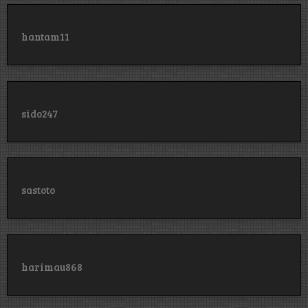
hantam11
sido247
sastoto
harimau868