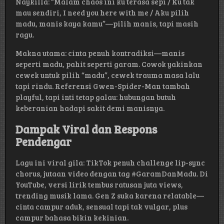
Naykilla: “Malam chaos ini ku terasa sepi / Ku tak
mau sendiri, I need you here with me / Aku pilih
madu, manis kaya kamu”—pilih manis, tapi masih
ragu.
Makna utama: cinta penuh kontradiksi—manis
seperti madu, pahit seperti garam. Cowok yakinkan
cewek untuk pilih “madu”, cewek trauma masa lalu
tapi rindu. Referensi Gwen-Spider-Man tambah
playful, tapi inti tetap galau: hubungan butuh
keberanian hadapi sakit demi manisnya.
Dampak Viral dan Respons
Pendengar
Lagu ini viral gila: TikTok penuh challenge lip-sync
chorus, jutaan video dengan tag #GaramDanMadu. Di
YouTube, versi lirik tembus ratusan juta views,
trending musik lama. Gen Z suka karena relatable—
cinta campur aduk, sensual tapi tak vulgar, plus
campur bahasa bikin kekinian.