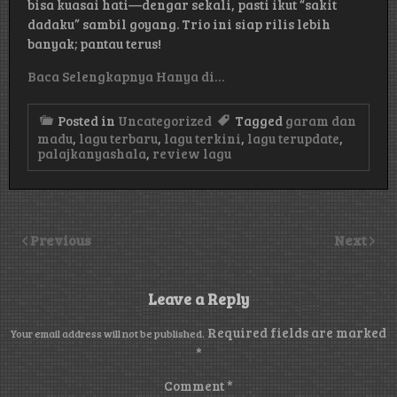
bisa kuasai hati—dengar sekali, pasti ikut “sakit
dadaku” sambil goyang. Trio ini siap rilis lebih
banyak; pantau terus!
Baca Selengkapnya Hanya di…
Posted in
Uncategorized
Tagged
garam dan
madu
,
lagu terbaru
,
lagu terkini
,
lagu terupdate
,
palajkanyashala
,
review lagu
Previous
Next
Leave a Reply
Required fields are marked
Your email address will not be published.
*
Comment
*