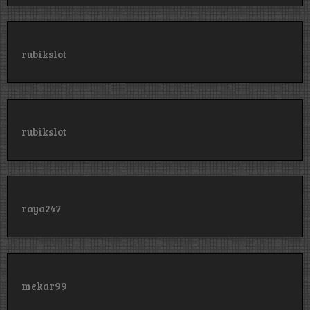
rubikslot
rubikslot
raya247
mekar99