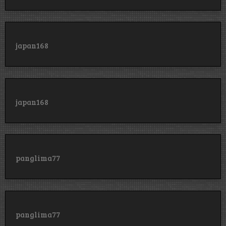
japan168
japan168
panglima77
panglima77