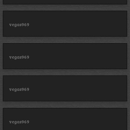
vegas969
vegas969
vegas969
vegas969