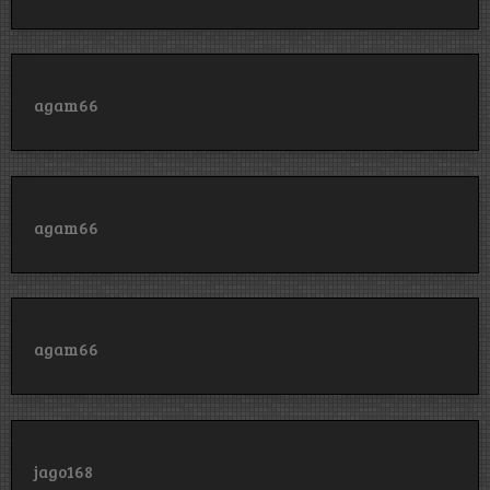
agam66
agam66
agam66
jago168