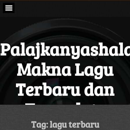
Skip
to
content
Palajkanyashal
Makna Lagu
Terbaru dan
Terupdate
Setiap Hari
Tag:
lagu terbaru