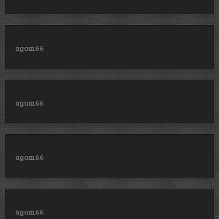
agam66
agam66
agam66
agam66