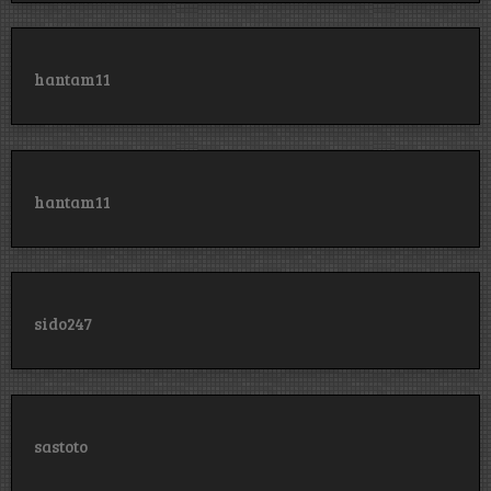
hantam11
hantam11
sido247
sastoto