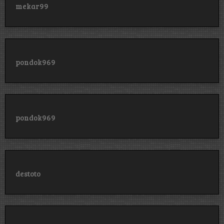
mekar99
pondok969
pondok969
destoto