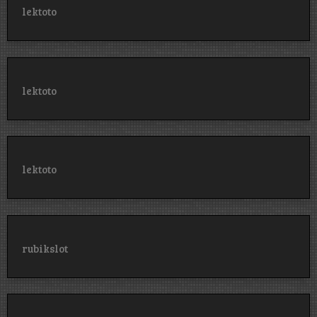
lektoto
lektoto
lektoto
rubikslot