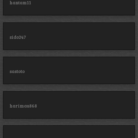
hantam11
sido247
sastoto
harimau868