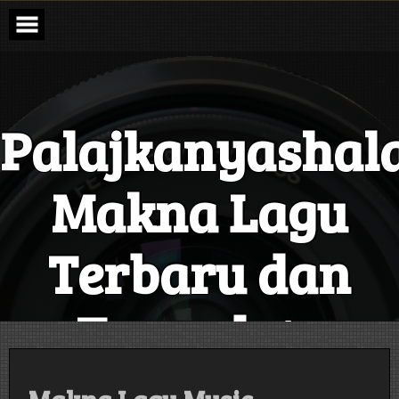
Skip
to
content
Palajkanyashal
Makna Lagu
Terbaru dan
Terupdate
Setiap Hari