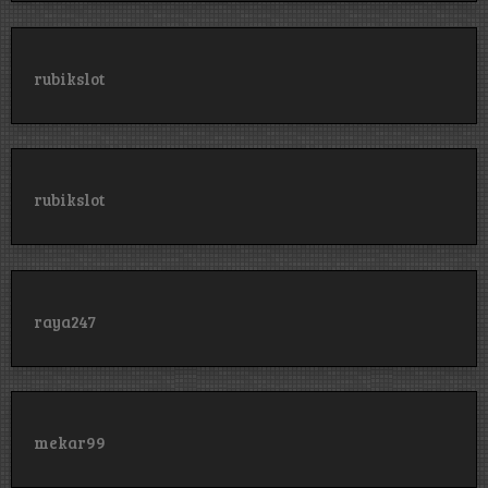
rubikslot
rubikslot
raya247
mekar99