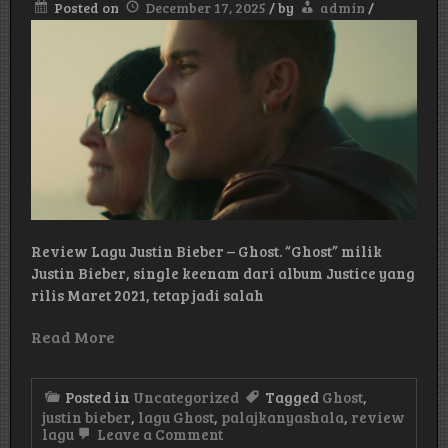
Posted on
December 17, 2025
/
by
admin
/
Review Lagu Justin Bieber – Ghost. “Ghost” milik
Justin Bieber, single keenam dari album Justice yang
rilis Maret 2021, tetap jadi salah
Read More
Posted in
Uncategorized
Tagged
Ghost
,
justin bieber
,
lagu Ghost
,
palajkanyashala
,
review
on
lagu
Leave a Comment