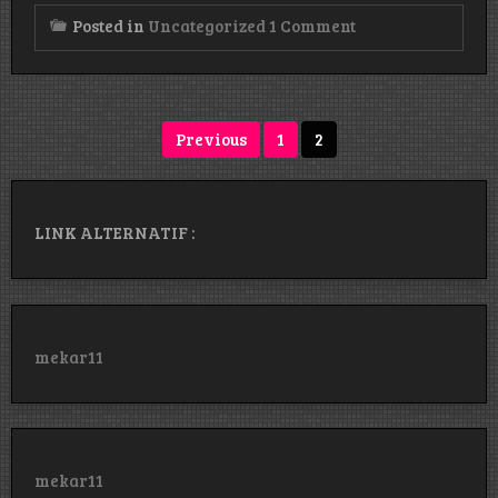
on
Posted in
Uncategorized
1 Comment
Hello
world!
Posts
Previous
1
2
pagination
LINK ALTERNATIF :
mekar11
mekar11