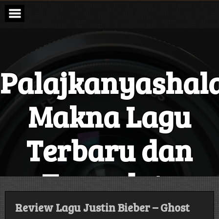
Skip
to
content
Palajkanyashal
Makna Lagu
Terbaru dan
Terupdate
Setiap Hari
Review Lagu Justin Bieber – Ghost