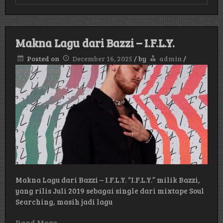
Review
Lagu
Justin
Bieber
–
Makna Lagu dari Bazzi – I.F.L.Y.
Ghost
Posted on
December 16, 2025
/
by
admin
/
Makna Lagu dari Bazzi – I.F.L.Y. “I.F.L.Y.” milik Bazzi,
yang rilis Juli 2019 sebagai single dari mixtape Soul
Searching, masih jadi lagu
Read More