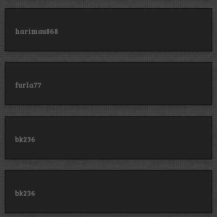
harimau868
furla77
bk236
bk236