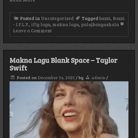
Posted in
Uncategorized
Tagged
bazzi
,
Bazzi
- I.F.L.Y.
,
ifly lagu
,
makna lagu
,
palajkanyashala
on
Leave a Comment
Makna
Lagu
dari
Bazzi
–
Makna Lagu Blank Space – Taylor
I.F.L.Y.
Swift
Posted on
December 14, 2025
/
by
admin
/