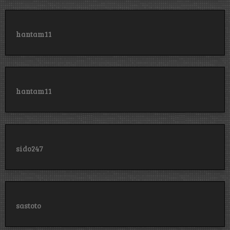
hantam11
hantam11
sido247
sastoto