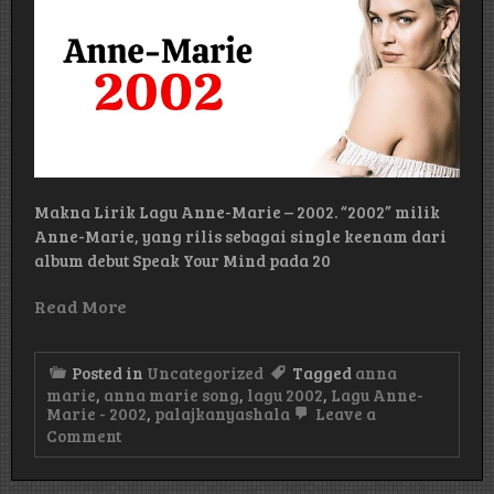
Makna Lirik Lagu Anne-Marie – 2002. “2002” milik
Anne-Marie, yang rilis sebagai single keenam dari
album debut Speak Your Mind pada 20
Read More
Posted in
Uncategorized
Tagged
anna
marie
,
anna marie song
,
lagu 2002
,
Lagu Anne-
Marie - 2002
,
palajkanyashala
Leave a
on
Comment
Makna
Lirik
Lagu