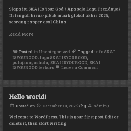
Siapa itu SKAI Is Your God ? Apa saja Lagu Trendnya?
Di tengah hiruk-pikuk musik global akhir 2025,
seorang rapper asal China
Read More
Posted in
Uncategorized
Tagged
info SKAI
ISYOURGOD
,
lagu SKAI ISYOURGOD
,
palajkanyashala
,
SKAI ISYOURGOD
,
SKAI
on
ISYOURGOD terbaru
Leave a Comment
Siapa
itu
SKAI
ISYOURGOD
?
Hello world!
Apa
saja
Posted on
December 10, 2025
/
by
admin
/
Lagu
Trendnya?
Welcome to WordPress. This is your first post. Edit or
delete it, then start writing!