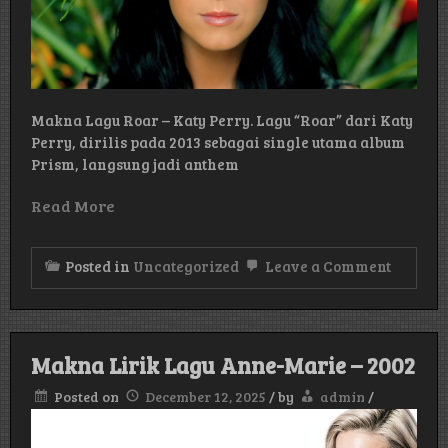
Makna Lagu Roar – Katy Perry. Lagu “Roar” dari Katy
Perry, dirilis pada 2013 sebagai single utama album
Prism, langsung jadi anthem
Read More
on
Posted in
Uncategorized
Leave a Comment
Makna
Lagu
Roar
–
Katy
Makna Lirik Lagu Anne-Marie – 2002
Perry
Posted on
December 12, 2025
/
by
admin
/