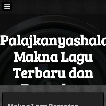
Skip
to
content
Palajkanyashal
Makna Lagu
Terbaru dan
Terupdate
Setiap Hari