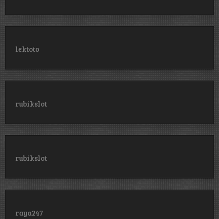
lektoto
rubikslot
rubikslot
raya247