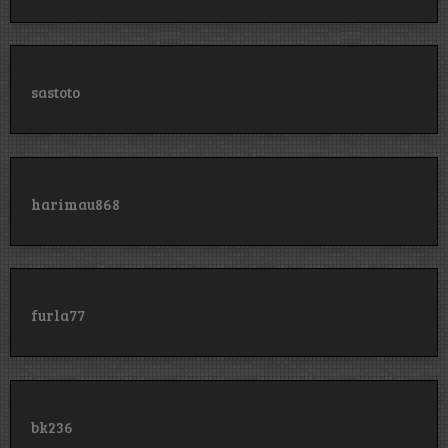
sastoto
harimau868
furla77
bk236