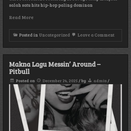
salah satu hits hip-hop paling dominan
Read More
on
Posted in
Uncategorized
Leave a Comment
Makna
Lagu
Rocksta
–
Post
Makna Lagu Messin’ Around –
Malone
Pitbull
Posted on
December 24, 2025
/
by
admin
/