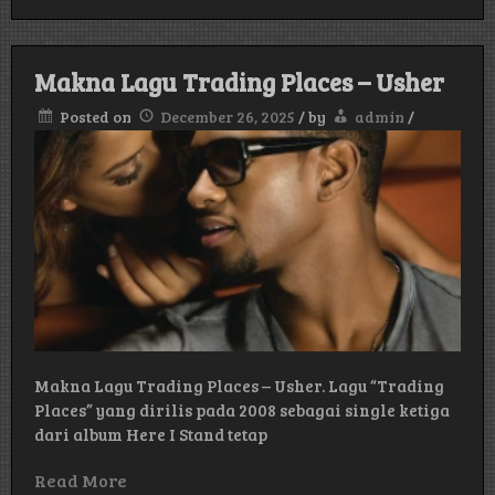
Lagu
Shoo-
Bee-
Doo
Makna Lagu Trading Places – Usher
–
Madon
Posted on
December 26, 2025
/
by
admin
/
Makna Lagu Trading Places – Usher. Lagu “Trading
Places” yang dirilis pada 2008 sebagai single ketiga
dari album Here I Stand tetap
Read More