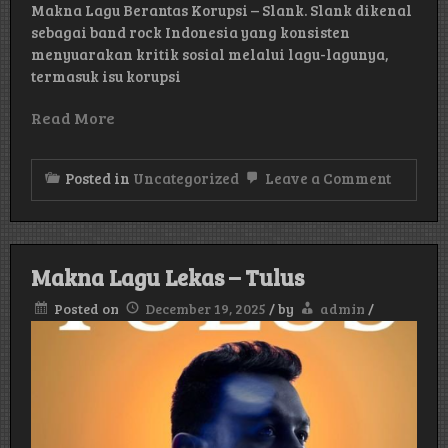
Makna Lagu Berantas Korupsi – Slank. Slank dikenal
sebagai band rock Indonesia yang konsisten
menyuarakan kritik sosial melalui lagu-lagunya,
termasuk isu korupsi
Read More
on
Posted in
Uncategorized
Leave a Comment
Makna
Lagu
Beranta
Korupsi
–
Makna Lagu Lekas – Tulus
Slank
Posted on
December 19, 2025
/
by
admin
/