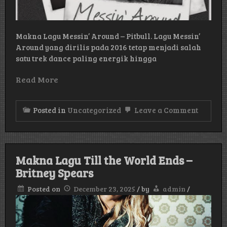
Makna Lagu Messin’ Around – Pitbull. Lagu Messin’
Around yang dirilis pada 2016 tetap menjadi salah
satu trek dance paling energik hingga
Read More
on
Posted in
Uncategorized
Leave a Comment
Makna
Lagu
Messin’
Around
–
Makna Lagu Till the World Ends –
Pitbull
Britney Spears
Posted on
December 23, 2025
/
by
admin
/