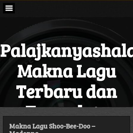
Skip
to
content
Palajkanyashal
Makna Lagu
Terbaru dan
Terupdate
Setiap Hari
Makna Lagu Shoo-Bee-Doo –