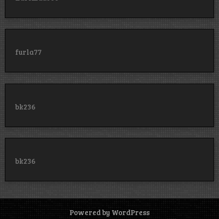
furla77
bk236
bk236
Powered by WordPress