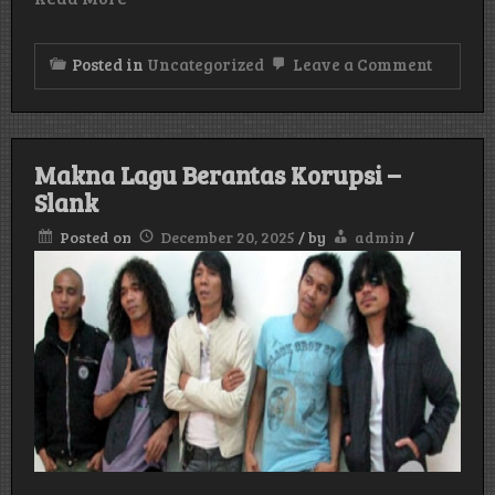
on
Posted in
Uncategorized
Leave a Comment
Makna
Lagu
Sweeth
–
Rebecc
Makna Lagu Berantas Korupsi –
Black
Slank
Posted on
December 20, 2025
/
by
admin
/