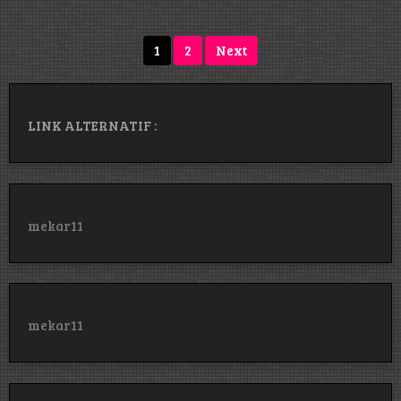
Terbaru
Tentang
Tenxi
Posts
1
2
Next
–
pagination
Garam
&
Madu
LINK ALTERNATIF :
mekar11
mekar11