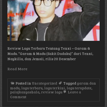
Review Lagu Terbaru Tentang Tenxi – Garam &
Madu. “Garam & Madu (Sakit Dadaku)” dari Tenxi,
Naykilla, dan Jemsii, rilis 20 Desember
Read More
Posted in
Uncategorized
Tagged
garam dan
madu
,
lagu terbaru
,
lagu terkini
,
lagu terupdate
,
palajkanyashala
,
review lagu
Leave a
on
Comment
Review
Lagu