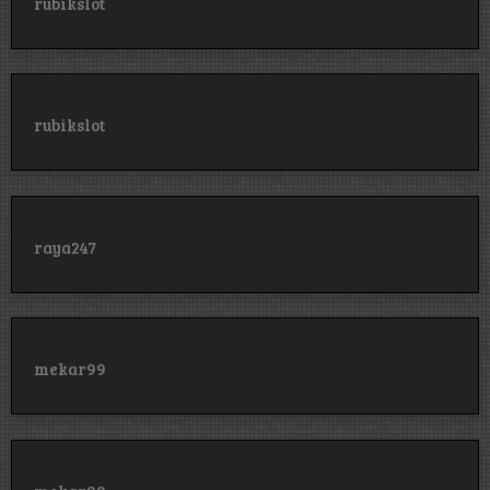
rubikslot
rubikslot
raya247
mekar99