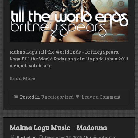
Makna Lagu Till the World Ends – Britney Spears.
Lagu Till the World Ends yang dirilis pada tahun 2011
menjadi salah satu
Read More
on
Posted in
Uncategorized
Leave a Comment
Makna
Lagu
Till
the
World
Makna Lagu Music – Madonna
Ends
–
Posted on
December 22, 2025
/
by
admin
/