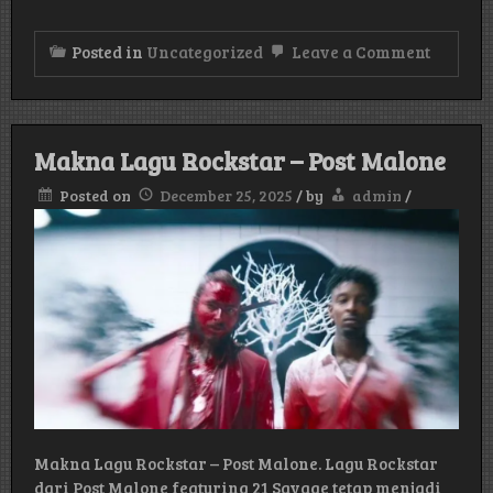
on
Posted in
Uncategorized
Leave a Comment
Makna
Lagu
Tradin
Places
–
Makna Lagu Rockstar – Post Malone
Usher
Posted on
December 25, 2025
/
by
admin
/
Makna Lagu Rockstar – Post Malone. Lagu Rockstar
dari Post Malone featuring 21 Savage tetap menjadi