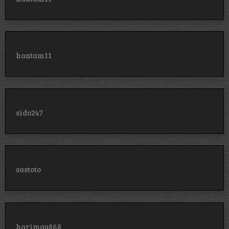
hantam11
sido247
sastoto
harimau868