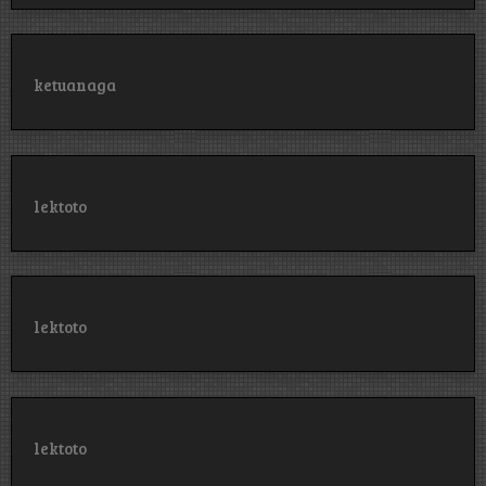
ketuanaga
lektoto
lektoto
lektoto