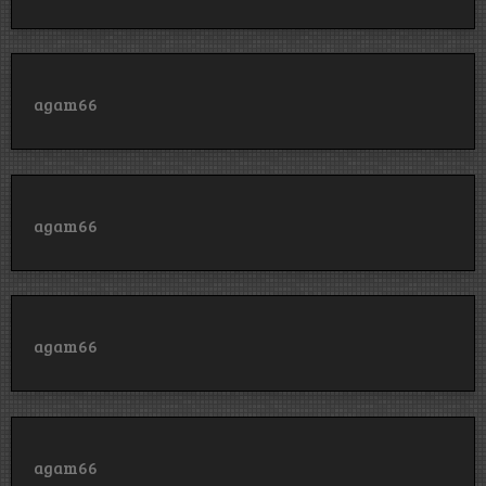
agam66
agam66
agam66
agam66