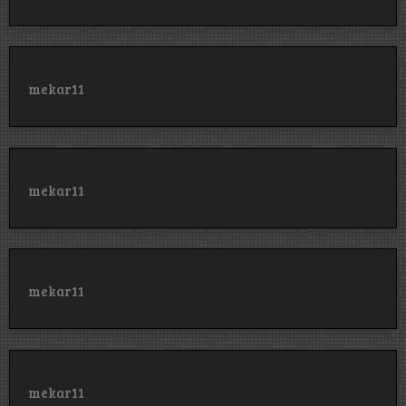
mekar11
mekar11
mekar11
mekar11