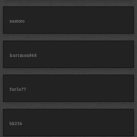
sastoto
harimau868
furla77
bk236