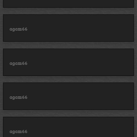
agam66
agam66
agam66
agam66