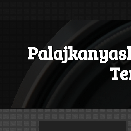
Skip
to
content
Palajkanyas
Te