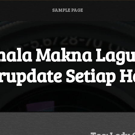
SAMPLE PAGE
hala Makna Lagu
rupdate Setiap H