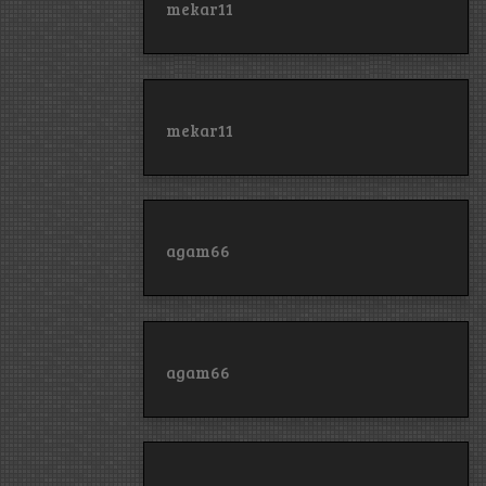
mekar11
mekar11
agam66
agam66