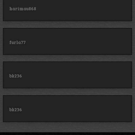
harimau868
furla77
bk236
bk236