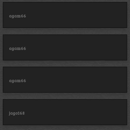
agam66
agam66
agam66
jago168