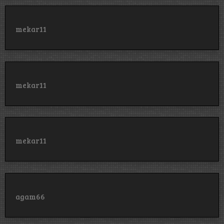
mekar11
mekar11
mekar11
agam66