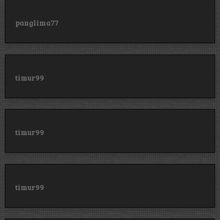
panglima77
timur99
timur99
timur99