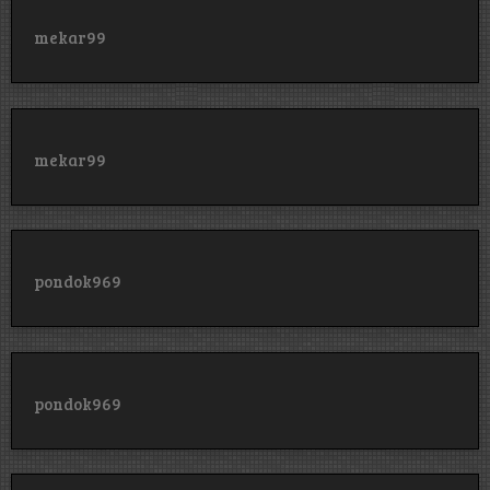
mekar99
mekar99
pondok969
pondok969