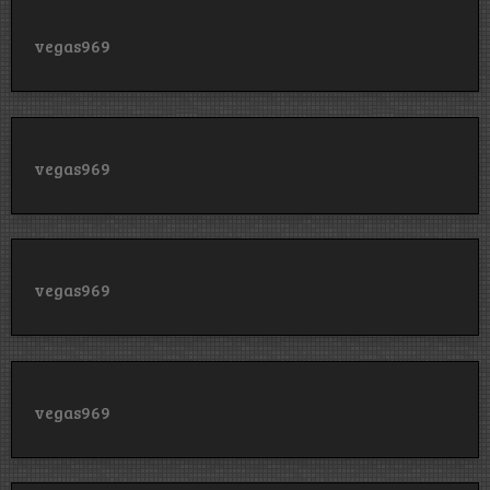
vegas969
vegas969
vegas969
vegas969