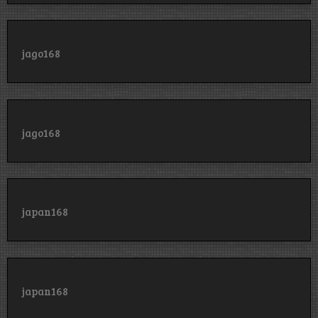
jago168
jago168
japan168
japan168