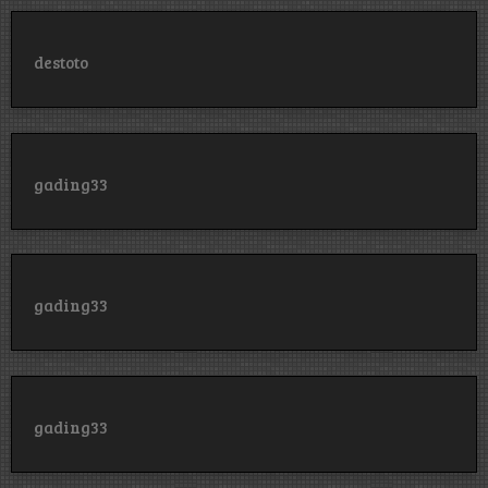
destoto
gading33
gading33
gading33