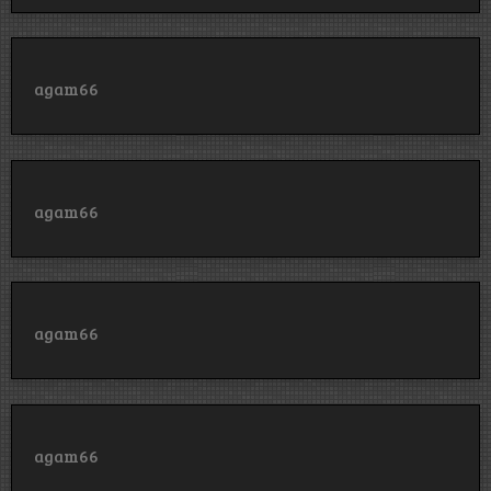
agam66
agam66
agam66
agam66