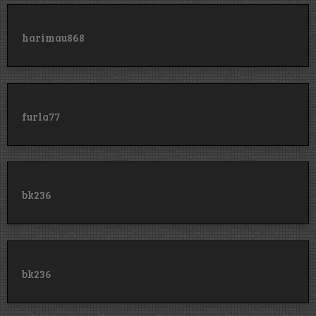
harimau868
furla77
bk236
bk236