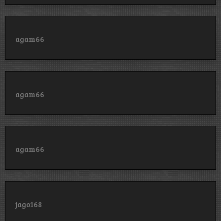
agam66
agam66
agam66
jago168