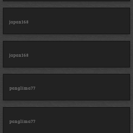
japan168
japan168
panglima77
panglima77