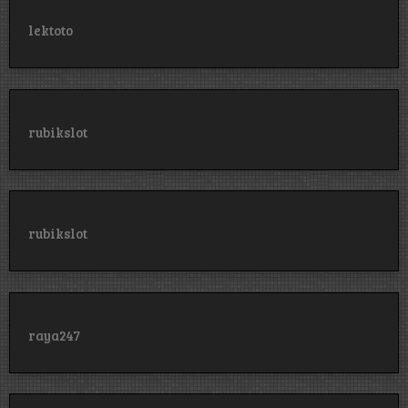
lektoto
rubikslot
rubikslot
raya247