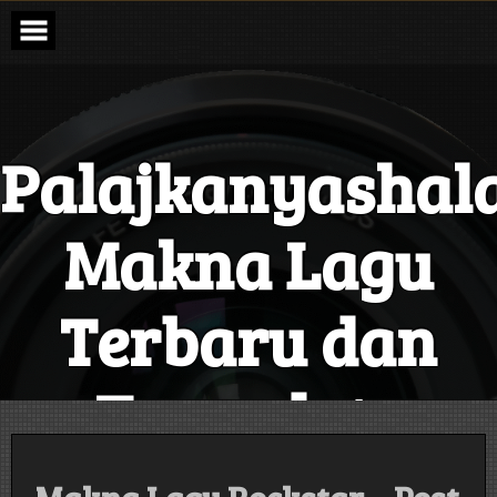
Skip
to
content
Palajkanyashal
Makna Lagu
Terbaru dan
Terupdate
Setiap Hari