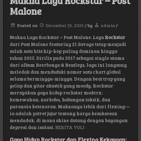
Makna Lagu Rockstar – Post
Malone
Posted on
December 25, 2025
/
by
admin
/
Makna Lagu Rockstar – Post Malone. Lagu
Rockstar
dari Post Malone featuring 21 Savage tetap menjadi
salah satu hits hip-hop paling dominan hingga
tahun 2025. Dirilis pada 2017 sebagai single utama
dari album Beerbongs & Bentleys, lagu ini langsung
meledak dan menduduki nomor satu chart global
selama berminggu-minggu. Dengan beat trap yang
gelap dan gitar akustik yang moody, Rockstar
merayakan gaya hidup rockstar modern:
kemewahan, narkoba, hubungan toksik, dan
paranoia ketenaran. Maknanya lebih dari flexing—
ia adalah potret jujur tentang harga kesuksesan
mendadak, di mana shine datang dengan bayangan
depresi dan isolasi.
BERITA VOLI
Gaya Hidup Rockstar dan Flexing Kekayaan: