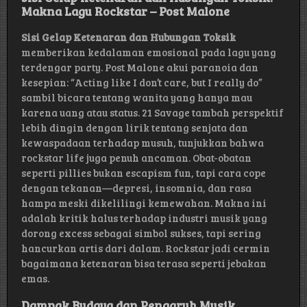
Makna Lagu Rockstar – Post Malone
Sisi Gelap Ketenaran dan Hubungan Toksik
memberikan kedalaman emosional pada lagu yang
terdengar party. Post Malone akui paranoia dan
kesepian: “Acting like I don’t care, but I really do”
sambil bicara tentang wanita yang hanya mau
karena uang atau status. 21 Savage tambah perspektif
lebih dingin dengan lirik tentang senjata dan
kewaspadaan terhadap musuh, tunjukkan bahwa
rockstar life juga penuh ancaman. Obat-obatan
seperti pillies bukan escapism fun, tapi cara cope
dengan tekanan—depresi, insomnia, dan rasa
hampa meski dikelilingi kemewahan. Makna ini
adalah kritik halus terhadap industri musik yang
dorong excess sebagai simbol sukses, tapi sering
hancurkan artis dari dalam. Rockstar jadi cermin
bagaimana ketenaran bisa terasa seperti jebakan
emas.
Dampak Budaya dan Pengaruh Musik