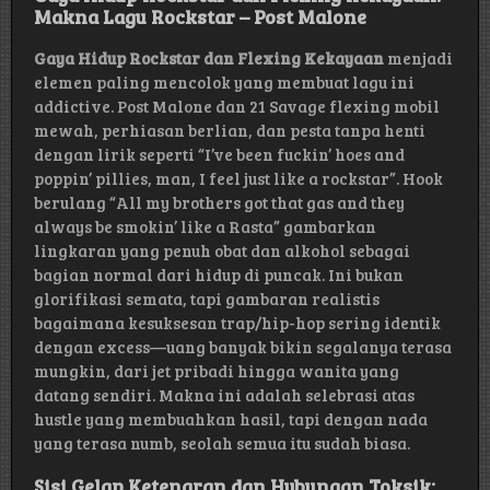
Makna Lagu Rockstar – Post Malone
Gaya Hidup Rockstar dan Flexing Kekayaan
menjadi
elemen paling mencolok yang membuat lagu ini
addictive. Post Malone dan 21 Savage flexing mobil
mewah, perhiasan berlian, dan pesta tanpa henti
dengan lirik seperti “I’ve been fuckin’ hoes and
poppin’ pillies, man, I feel just like a rockstar”. Hook
berulang “All my brothers got that gas and they
always be smokin’ like a Rasta” gambarkan
lingkaran yang penuh obat dan alkohol sebagai
bagian normal dari hidup di puncak. Ini bukan
glorifikasi semata, tapi gambaran realistis
bagaimana kesuksesan trap/hip-hop sering identik
dengan excess—uang banyak bikin segalanya terasa
mungkin, dari jet pribadi hingga wanita yang
datang sendiri. Makna ini adalah selebrasi atas
hustle yang membuahkan hasil, tapi dengan nada
yang terasa numb, seolah semua itu sudah biasa.
Sisi Gelap Ketenaran dan Hubungan Toksik: