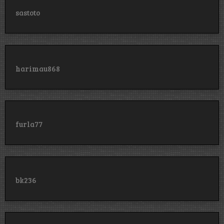
sastoto
harimau868
furla77
bk236